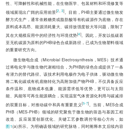
性、可降解性和机械性能，在生物医学、包装材料和环境修复等
[
2
,
3
]
领域展现出广阔的应用前景
。目前，PHB主要通过微生物发
酵方式生产，通常依赖糖类或脂肪酸等有机碳源作为底物，存在
原料成本高昂、能源消耗量大、碳排放强度较大等问题，限制了
[
4
]
其在大规模应用中的经济性与环境优势
。因此，开发以低碳甚
至无机碳源为原料的PHB绿色合成新路径，已成为生物塑料领域
的重要研究方向。
微生物电合成（Microbial Electrosynthesis，MES）技术通
过将电化学与微生物代谢相结合，为PHB的绿色合成提供了一条
有潜力的替代路径。该技术利用电极作为电子供体，驱动微生物
将二氧化碳或有机底
物转化为高附加值产物PHB，不仅具备反应
条件温和、底物成本低廉、能源需求低等优势，更可以与太阳
能、风能等可再生能源耦合，实现温室气体资源化利用与碳减排
[
]
5-7
的双重目标，对推动碳中和具有重要意义
。当前，MES合成
PHB（MES-PHB）领域的研究聚焦于微生物的筛选与基因工程
改造、反应装置创新优化、关键工艺参数调控等核心方向，如
图1
(a)所示。为明确该领域的研究脉络，同时阐释本文后续内容