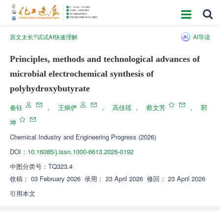
原文太长?试试AI快速理解
AI导读
Principles, methods and technological advances of
microbial electrochemical synthesis of
polyhydroxybutyrate
秦钰
，
王炳俨
，
高佳瑶
，
蔡文芳
，
郭
坤
Chemical Industry and Engineering Progress
(2026)
DOI：
10.16085/j.issn.1000-6613.2026-0192
中图分类号：
TQ323.4
收稿：
03 February 2026
录用：
23 April 2026
修回：
23 April 2026
引用本文