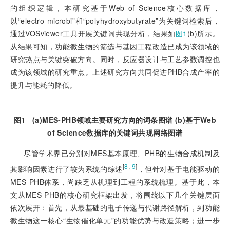
的组织逻辑，本研究基于Web of Science核心数据库，
以“electro-microbi”和“polyhydroxybutyrate”为关键词检索后，
通过VOSviewer工具开展关键词共现分析，结果如
图1
(b)所示。
从结果可知，功能微生物的筛选与基因工程改造已成为该领域的
研究热点与关键突破方向。同时，反应器设计与工艺参数调控也
成为该领域的研究重点。上述研究方向共同促进PHB合成产率的
提升与能耗的降低。
图1
(a)MES-PHB领域主要研究方向的词条图谱 (b)基于Web
of Science数据库的关键词共现网络图谱
尽管学术界已分别对MES基本原理、PHB的生物合成机制及
[
8
,
9
]
其影响因素进行了较为系统的综述
，但针对基于电能驱动的
MES-PHB体系，尚缺乏从机理到工程的系统梳理。基于此，本
文从MES-PHB的核心研究框架出发，将围绕以下几个关键层面
依次展开：首先，从最基础的电子传递与代谢路径解析，到功能
微生物这一核心“生物催化单元”的功能优势与改造策略；进一步