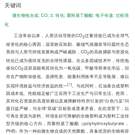
关键词
微生物电合成;
CO;
2;
转化;
聚羟基丁酸酯;
电子传递;
过程强
化
工业革命以来，人类活动导致的CO
过量排放已成为全球气
2
候变化的核心诱因，温室效应加剧、极端气候频发等问题对生态
系统与人类可持续发展构成严峻威胁，CO
的高效捕获与资源化
2
转化已成为亟待攻克的全球性课题。在众多固碳技术中，传统电
催化CO
还原虽能将其转化为一氧化碳、甲酸等简单化学品，但
2
存在产物附加值低、选择性差、能量利用效率不足等瓶颈，难以
[
1
]
实现环境效益与经济效益的统一
。与此同时，石油基合成塑料
因成本低、性能稳定被广泛应用于工业生产与日常生活。然而，
其对化石资源的高度依赖以及难降解特性所引发的“白色污染”问
题日益严峻，与全球“双碳”目标形成显著矛盾。在此背景下，以
可再生资源为原料、环境友好可降解的生物塑料成为塑料工业转
型升级的核心方向，而聚羟基丁酸酯（polyhydroxybutyrate，
PHB）作为一种由微生物合成的天然聚酯，具备优异的生物相容